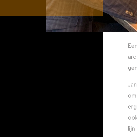
Een
arc
gen
Jan
omg
erg
ook
lij