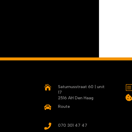

Saturnusstraat 60 | unit
17
2516 AH Den Haag

Route

070 301 47 47