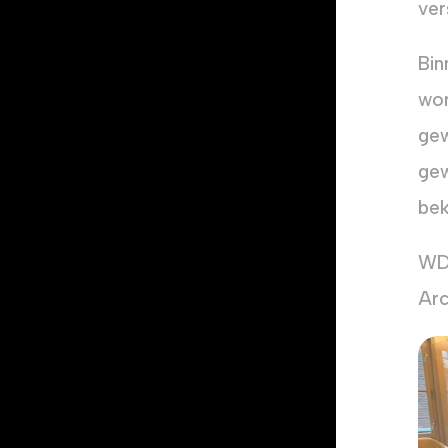
ver
Bin
wor
gew
gew
bek
WDe
Arc