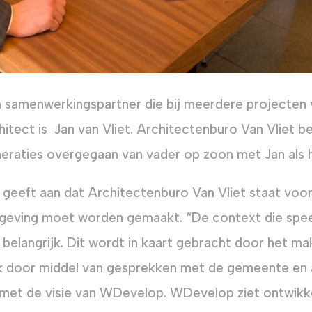
 samenwerkingspartner die bij meerdere projecten
hitect is Jan van Vliet. Architectenburo Van Vliet be
eraties overgegaan van vader op zoon met Jan als h
 geeft aan dat Architectenburo Van Vliet staat voo
eving moet worden gemaakt. “De context die speel
 belangrijk. Dit wordt in kaart gebracht door het 
 door middel van gesprekken met de gemeente en an
n met de visie van WDevelop. WDevelop ziet ontwikke