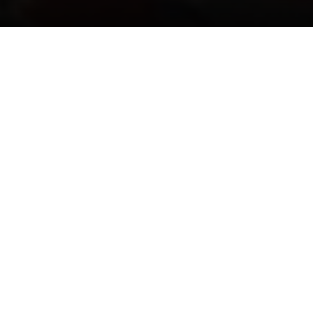
Introductie
WDevelop staat voor transparante en interactieve
projectontwikkeling in de stad.
We hebben een breed netwerk binnen gemeentes,
architecten en stedenbouwkundigen, beleggers en
collega-ontwikkelaars. Deze relaties vormen een
belangrijke kracht van onze projectontwikkeling
potentie en hiermee kunnen we op ieder moment
binnen het ontwikkelproces putten uit de kennis en