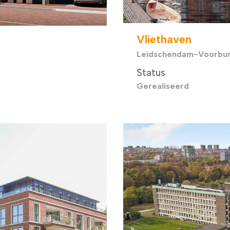
Vliethaven
Leidschendam-Voorbu
Status
Gerealiseerd