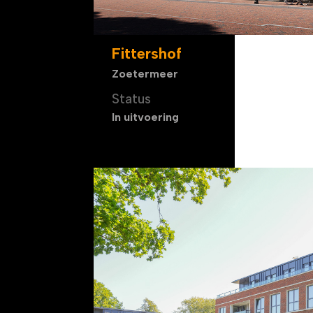
Fittershof
Zoetermeer
Status
In uitvoering