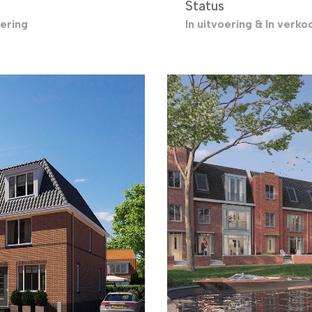
Status
oering
In uitvoering & In verko