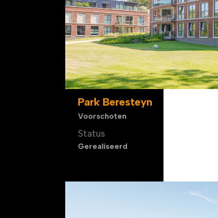
Park Beresteyn
Voorschoten
Status
Gerealiseerd