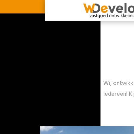
Wij ontwikk
iedereen! K