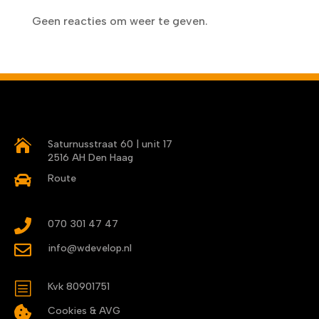
Geen reacties om weer te geven.

Saturnusstraat 60 | unit 17
2516 AH Den Haag

Route

070 301 47 47

info@wdevelop.nl
b
Kvk 80901751

Cookies & AVG