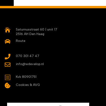

Saturnusstraat 60 | unit 17
2516 AH Den Haag

Route

070 301 47 47

info@wdevelop.nl
b
Kvk 80901751

Cookies & AVG