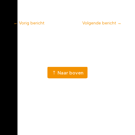
←
Vorig bericht
Volgende bericht
→
Naar nieuws
Naar boven