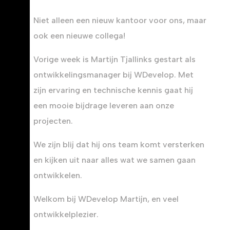
Niet alleen een nieuw kantoor voor ons, maar
ook een nieuwe collega!
Vorige week is Martijn Tjallinks gestart als
ontwikkelingsmanager bij WDevelop. Met
zijn ervaring en technische kennis gaat hij
een mooie bijdrage leveren aan onze
projecten.
We zijn blij dat hij ons team komt versterken
en kijken uit naar alles wat we samen gaan
ontwikkelen.
Welkom bij WDevelop Martijn, en veel
ontwikkelplezier.