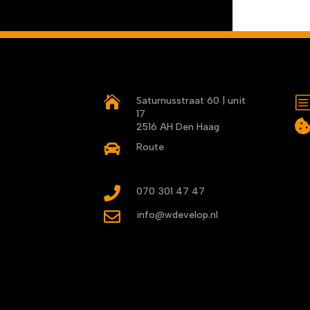

Saturnusstraat 60 | unit
17
2516 AH Den Haag

Route

070 301 47 47

info@wdevelop.nl