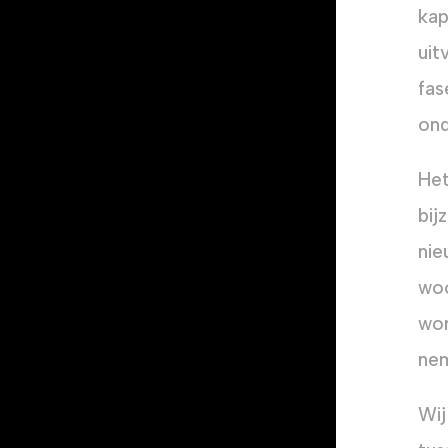
kap
uit
fas
ond
Het
bij
nie
woo
wor
nem
Wij