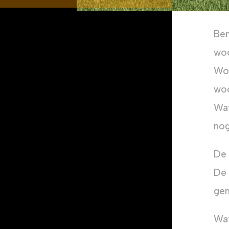
Ben
woo
Woo
woo
Wat
nog
De 
De 
gem
Wat