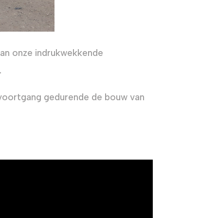
n van onze indrukwekkende
.
e voortgang gedurende de bouw van