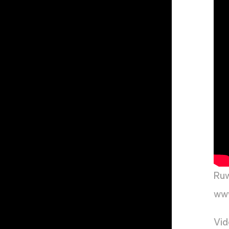
Ruw
www
Vid