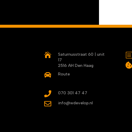

Saturnusstraat 60 | unit
17
2516 AH Den Haag

Route

070 301 47 47

info@wdevelop.nl