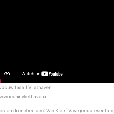
bouw fase 1 Vliethaven
.woneninvliethaven.nl
eo en dronebeelden: Van Kleef Vastgoedpresentati