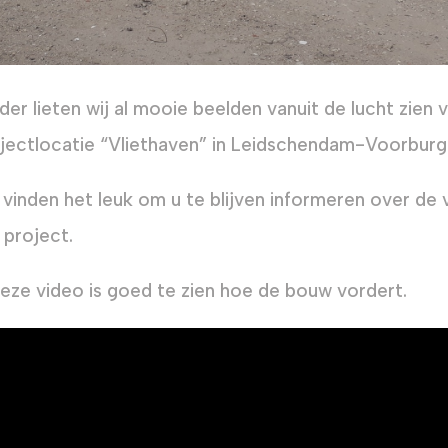
der lieten wij al mooie beelden vanuit de lucht zie
jectlocatie “Vliethaven” in Leidschendam-Voorburg
 vinden het leuk om u te blijven informeren over d
 project.
deze video is goed te zien hoe de bouw vordert.