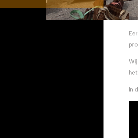
Eer
pro
Wij
het
In 