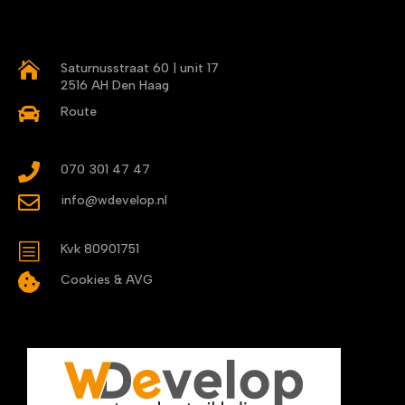

Saturnusstraat 60 | unit 17
2516 AH Den Haag

Route

070 301 47 47

info@wdevelop.nl
b
Kvk 80901751

Cookies & AVG