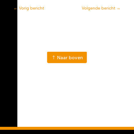
←
Vorig bericht
Volgende bericht
→
Naar nieuws
Naar boven