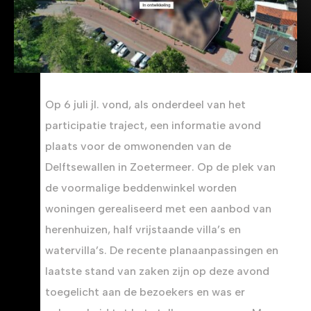
Op 6 juli jl. vond, als onderdeel van het
participatie traject, een informatie avond
plaats voor de omwonenden van de
Delftsewallen in Zoetermeer. Op de plek van
de voormalige beddenwinkel worden
woningen gerealiseerd met een aanbod van
herenhuizen, half vrijstaande villa’s en
watervilla’s. De recente planaanpassingen en
laatste stand van zaken zijn op deze avond
toegelicht aan de bezoekers en was er