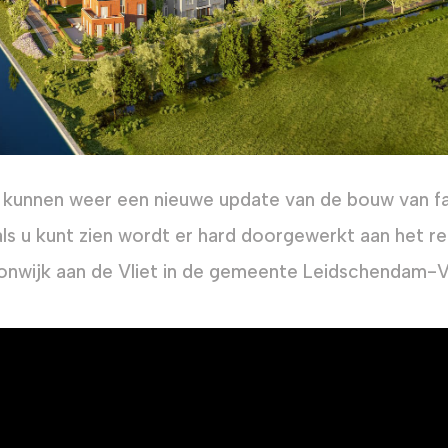
 kunnen weer een nieuwe update van de bouw van fas
ls u kunt zien wordt er hard doorgewerkt aan het re
nwijk aan de Vliet in de gemeente Leidschendam-V