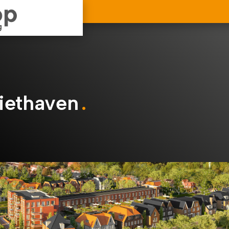
iethaven