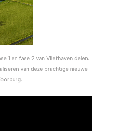
e 1 en fase 2 van Vliethaven delen.
aliseren van deze prachtige nieuwe
oorburg.