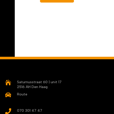

Saturnusstraat 60 | unit 17
2516 AH Den Haag

Route

070 301 47 47