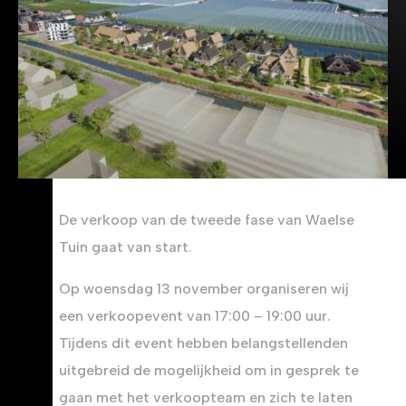
De verkoop van de tweede fase van Waelse
Tuin gaat van start.
Op woensdag 13 november organiseren wij
een verkoopevent van 17:00 – 19:00 uur.
Tijdens dit event hebben belangstellenden
uitgebreid de mogelijkheid om in gesprek te
gaan met het verkoopteam en zich te laten