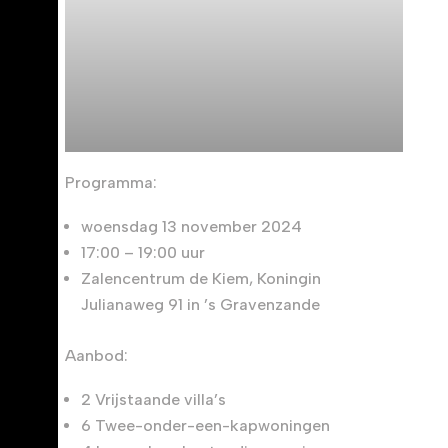
Programma:
woensdag 13 november 2024
17:00 – 19:00 uur
Zalencentrum de Kiem, Koningin
Julianaweg 91 in ’s Gravenzande
Aanbod:
2 Vrijstaande villa’s
6 Twee-onder-een-kapwoningen