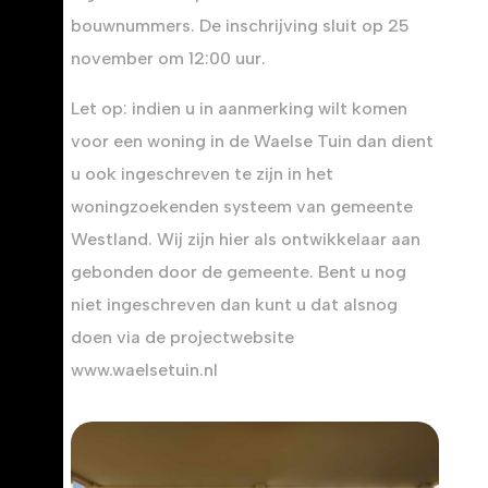
bouwnummers. De inschrijving sluit op 25
november om 12:00 uur.
Let op: indien u in aanmerking wilt komen
voor een woning in de Waelse Tuin dan dient
u ook ingeschreven te zijn in het
woningzoekenden systeem van gemeente
Westland. Wij zijn hier als ontwikkelaar aan
gebonden door de gemeente. Bent u nog
niet ingeschreven dan kunt u dat alsnog
doen via de projectwebsite
www.waelsetuin.nl