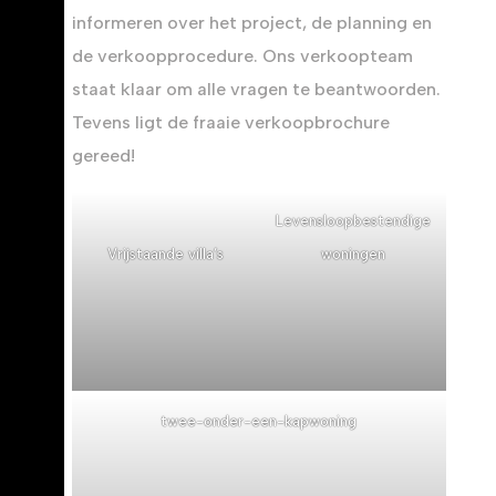
informeren over het project, de planning en
de verkoopprocedure. Ons verkoopteam
staat klaar om alle vragen te beantwoorden.
Tevens ligt de fraaie verkoopbrochure
gereed!
Levensloopbestendige
Vrijstaande villa’s
woningen
twee-onder-een-kapwoning