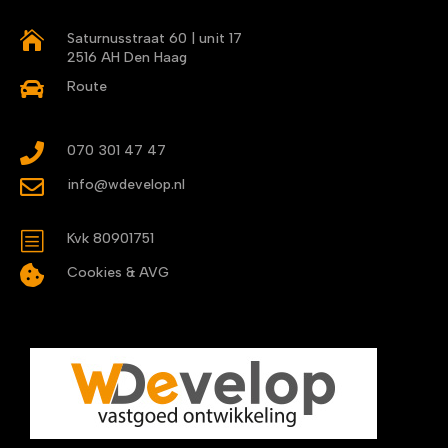

Saturnusstraat 60 | unit 17
2516 AH Den Haag

Route

070 301 47 47

info@wdevelop.nl
b
Kvk 80901751

Cookies & AVG