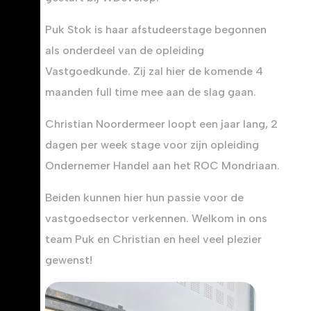
Puk Stok is haar afstudeerstage begonnen
als onderdeel van de opleiding
Vastgoedkunde. Zij zal hier de komende 4
maanden full time mee aan de slag gaan.
Christian Noordermeer loopt een jaar lang, 2
dagen per week stage voor zijn opleiding
Ondernemer Handel aan het ROC Mondriaan.
Beiden kunnen hier hun passie voor de
vastgoedsector verkennen. Welkom in ons
team Puk en Christian en heel veel plezier
gewenst!