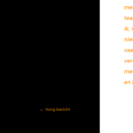
men
tea
ik,
nie
vaa
ver
me
en 
←
Vorig bericht