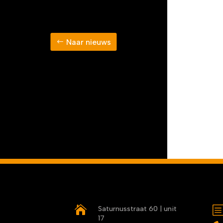
Naar nieuws

Saturnusstraat 60 | unit
17