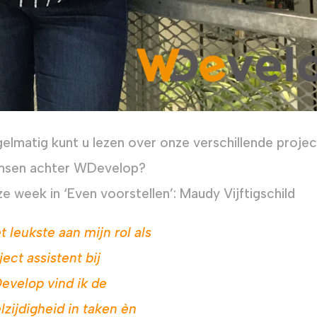
elmatig kunt u lezen over onze verschillende project
nsen achter WDevelop?
e week in ‘Even voorstellen’: Maudy Vijftigschild
t leukste aan mijn rol als
ject assistent bij
velop vind ik de
lzijdigheid in taken èn