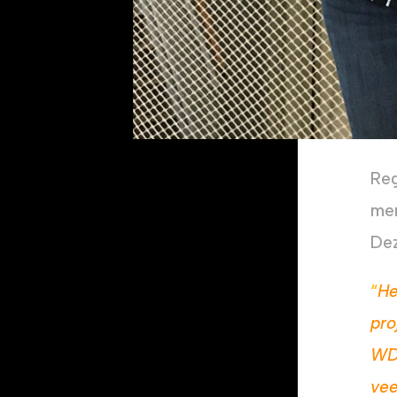
Reg
me
Dez
“
He
pro
WDe
vee