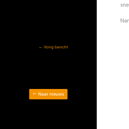
sne
Nam
←
Vorig bericht
Naar nieuws