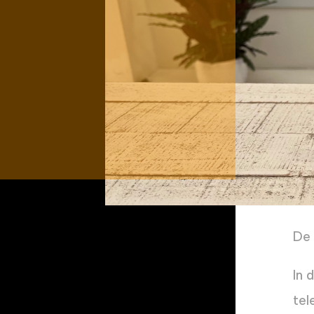
De 
In 
tel