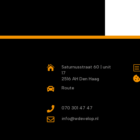

Saturnusstraat 60 | unit
17
2516 AH Den Haag

Route

070 301 47 47

info@wdevelop.nl