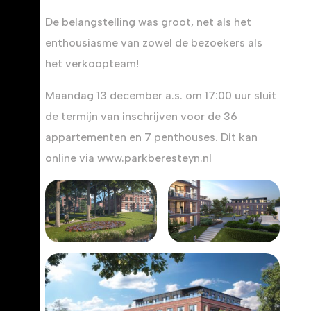
De belangstelling was groot, net als het
enthousiasme van zowel de bezoekers als
het verkoopteam!
Maandag 13 december a.s. om 17:00 uur sluit
de termijn van inschrijven voor de 36
appartementen en 7 penthouses. Dit kan
online via www.parkberesteyn.nl