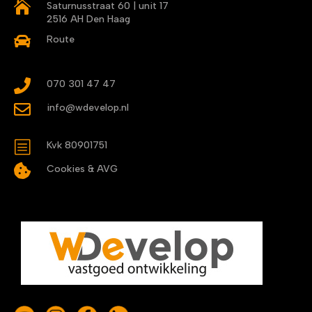

Saturnusstraat 60 | unit 17
2516 AH Den Haag

Route

070 301 47 47

info@wdevelop.nl
b
Kvk 80901751

Cookies & AVG