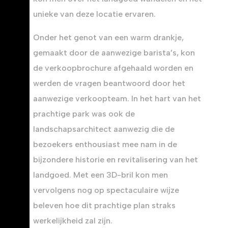
unieke van deze locatie ervaren.
Onder het genot van een warm drankje,
gemaakt door de aanwezige barista’s, kon
de verkoopbrochure afgehaald worden en
werden de vragen beantwoord door het
aanwezige verkoopteam. In het hart van het
prachtige park was ook de
landschapsarchitect aanwezig die de
bezoekers enthousiast mee nam in de
bijzondere historie en revitalisering van het
landgoed. Met een 3D-bril kon men
vervolgens nog op spectaculaire wijze
beleven hoe dit prachtige plan straks
werkelijkheid zal zijn.