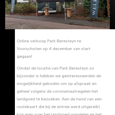
Online verkoop Park Beresteyn te
Voorschoten op 4 december van start
gegaan!
Omdat de locatie van Park Beresteyn zo
bijzonder is hebben we geïnteresseerden de
mogelijkheid geboden om op afspraak en
geheel volgens de coronamaatregelen het
landgoed te bezoeken. Aan de hand van een
routekaart die bij de entree werd uitgereikt
kon men over het landgoed wandelen en het