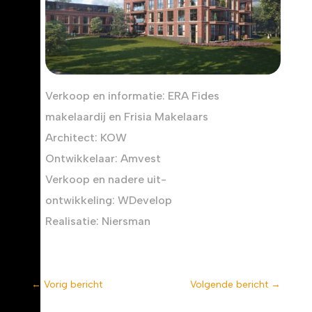
Verkoop en informatie: ERA Fides
makelaardij en Frisia Makelaars
Architect: KOW
Ontwikkelaar: Amvest
Verkoop en nadere uit-
ontwikkeling: WDevelop
Realisatie: Niersman
←
Vorig bericht
Volgende bericht
→