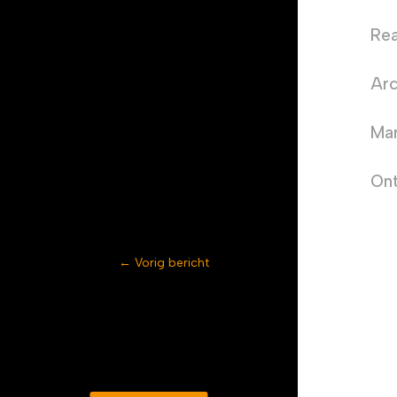
Rea
Arc
Mar
Ont
←
Vorig bericht