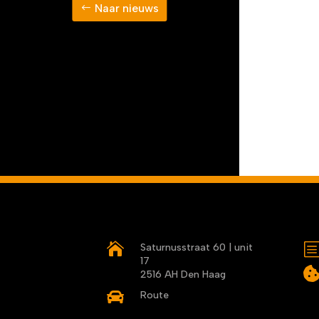
Naar nieuws

Saturnusstraat 60 | unit
17
2516 AH Den Haag

Route