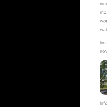
nie
mod
won
wat
Ins
nov
Inf