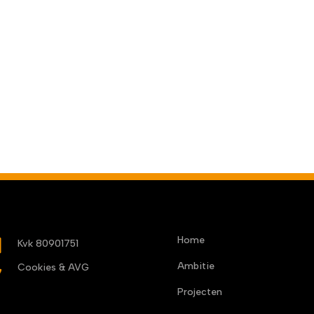
Home
b
Kvk 80901751
Ambitie

Cookies & AVG
Projecten