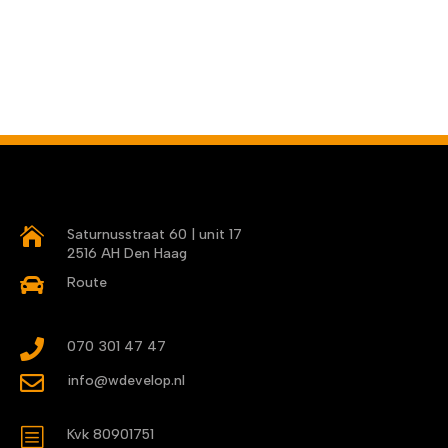

Saturnusstraat 60 | unit 17
2516 AH Den Haag

Route

070 301 47 47

info@wdevelop.nl
b
Kvk 80901751