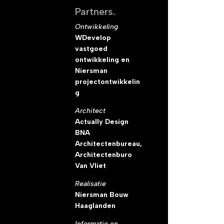
Partners
.
Ontwikkeling
WDevelop
vastgoed
ontwikkeling en
Niersman
projectontwikkelin
g
Architect
Actually Design
BNA
Architectenbureau,
Architectenburo
Van Vliet
Realisatie
Niersman Bouw
Haaglanden
Informatie en