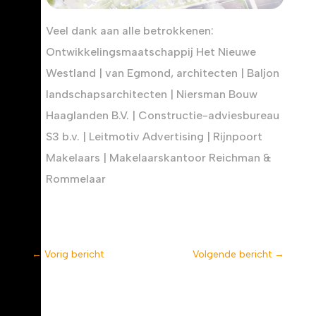
Veel dank aan alle betrokkenen:
Ontwikkelingsmaatschappij Het Nieuwe
Westland | van Egmond, architecten | Baljon
landschapsarchitecten | Niersman Bouw
Haaglanden B.V. | Constructie-adviesbureau
S3 b.v. | Leitmotiv Advertising | Rijnpoort
Makelaars | Makelaarskantoor Reichman &
Rommelaar
←
Vorig bericht
Volgende bericht
→