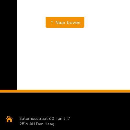
Naar nieuws
Naar boven

Saturnusstraat 60 | unit 17
2516 AH Den Haag