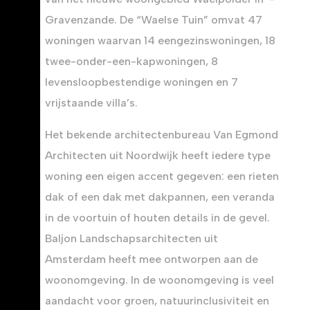
Gravenzande. De “Waelse Tuin” omvat 47
woningen waarvan 14 eengezinswoningen, 18
twee-onder-een-kapwoningen, 8
levensloopbestendige woningen en 7
vrijstaande villa’s.
Het bekende architectenbureau Van Egmond
Architecten uit Noordwijk heeft iedere type
woning een eigen accent gegeven: een rieten
dak of een dak met dakpannen, een veranda
in de voortuin of houten details in de gevel.
Baljon Landschapsarchitecten uit
Amsterdam heeft mee ontworpen aan de
woonomgeving. In de woonomgeving is veel
aandacht voor groen, natuurinclusiviteit en