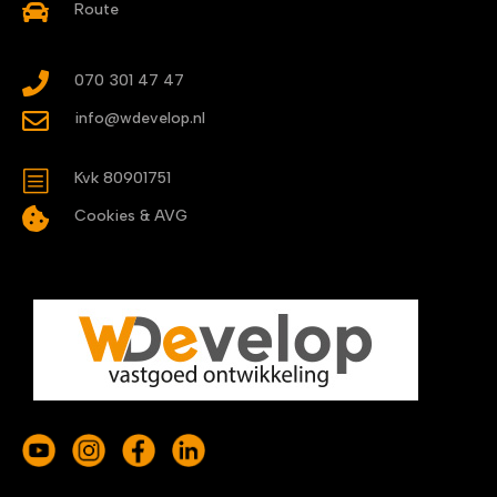

Route

070 301 47 47

info@wdevelop.nl
b
Kvk 80901751

Cookies & AVG