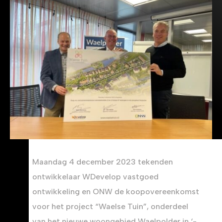
Maandag 4 december 2023 tekenden
ontwikkelaar WDevelop vastgoed
ontwikkeling en ONW de koopovereenkomst
voor het project “Waelse Tuin”, onderdeel
van het nieuwe woongebied Waelpolder in ‘-