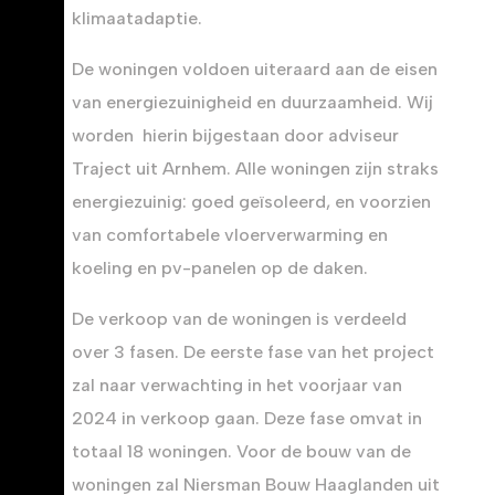
klimaatadaptie.
De woningen voldoen uiteraard aan de eisen
van energiezuinigheid en duurzaamheid. Wij
worden hierin bijgestaan door adviseur
Traject uit Arnhem. Alle woningen zijn straks
energiezuinig: goed geïsoleerd, en voorzien
van comfortabele vloerverwarming en
koeling en pv-panelen op de daken.
De verkoop van de woningen is verdeeld
over 3 fasen. De eerste fase van het project
zal naar verwachting in het voorjaar van
2024 in verkoop gaan. Deze fase omvat in
totaal 18 woningen. Voor de bouw van de
woningen zal Niersman Bouw Haaglanden uit