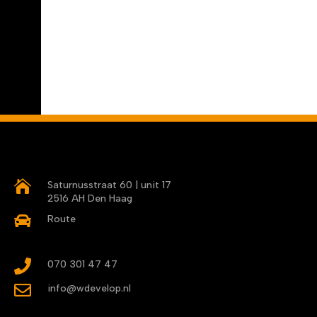

Saturnusstraat 60 | unit 17
2516 AH Den Haag

Route

070 301 47 47

info@wdevelop.nl