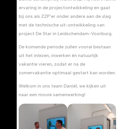
ervaring in de projectontwikkeling en gaat
bij ons als ZZP’er onder andere aan de slag
met de technische uit-ontwikkeling van
project De Star in Leidschendam-Voorburg.
De komende periode zullen vooral bestaan
uit het inlezen, inwerken én natuurlijk
vakantie vieren, zodat er na de
zomervakantie optimaal gestart kan worden.
Welkom in ons team Daniël, we kijken uit
naar een mooie samenwerking!