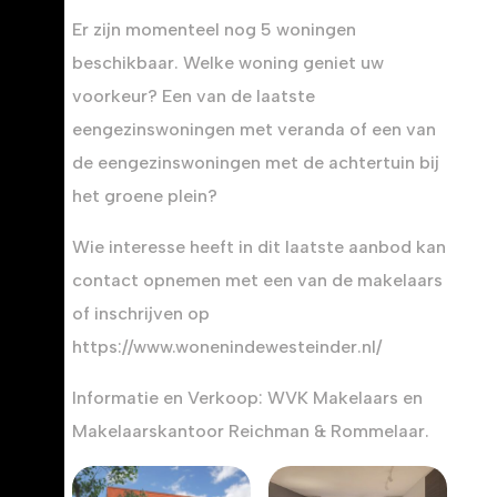
Er zijn momenteel nog 5 woningen
beschikbaar. Welke woning geniet uw
voorkeur? Een van de laatste
eengezinswoningen met veranda of een van
de eengezinswoningen met de achtertuin bij
het groene plein?
Wie interesse heeft in dit laatste aanbod kan
contact opnemen met een van de makelaars
of inschrijven op
https://www.wonenindewesteinder.nl/
Informatie en Verkoop: WVK Makelaars en
Makelaarskantoor Reichman & Rommelaar.