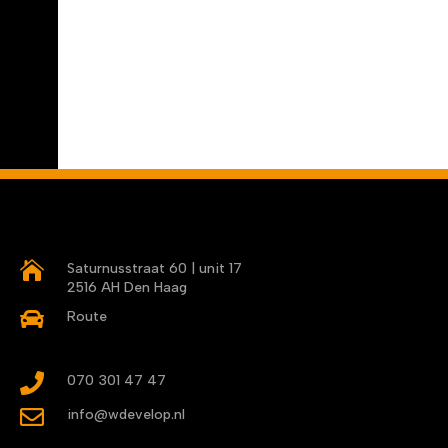

Saturnusstraat 60 | unit 17
2516 AH Den Haag

Route

070 301 47 47

info@wdevelop.nl