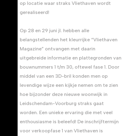
op locatie waar straks Vliethaven wordt
gerealiseerd!
Op 28 en 29 juni jl. hebben alle
belangstellenden het kleurrijke “Vliethaven
Magazine” ontvangen met daarin
uitgebreide informatie en plattegronden van
bouwnummers 1 t/m 30, oftewel fase 1. Door
middel van een 3D-bril konden men op
levendige wijze een kijkje nemen om te zien
hoe bijzonder deze nieuwe woonwijk in
Leidschendam-Voorburg straks gaat
worden. Een unieke ervaring die met veel
enthousiasme is beleefd! De inschrijftermijn
voor verkoopfase 1 van Vliethaven is