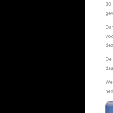
30 
gew
Dan
voo
dez
De 
daa
We 
hen