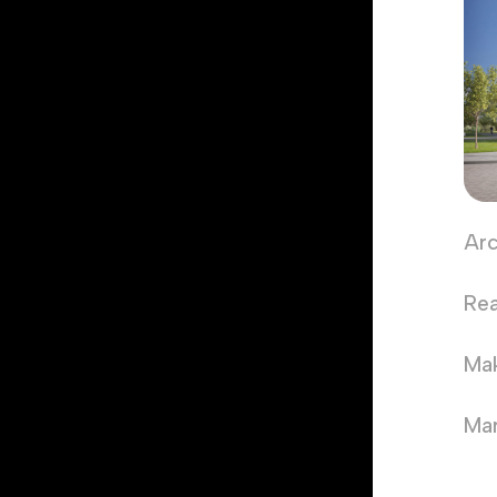
Arc
Rea
Mak
Mar