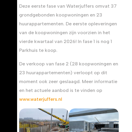
Deze eerste fase van Waterjuffers omvat 37
grondgebonden koopwoningen en 23
huurappartementen. De eerste opleveringen
van de koopwoningen zijn voorzien in het
vierde kwartaal van 2026! In fase 1 is nog 1
Parkhuis te koop.
De verkoop van fase 2 (28 koopwoningen en
23 huurappartementen) verloopt op dit
moment ook zeer geslaagd. Meer informatie
en het actuele aanbod is te vinden op
www.waterjuffers.nl