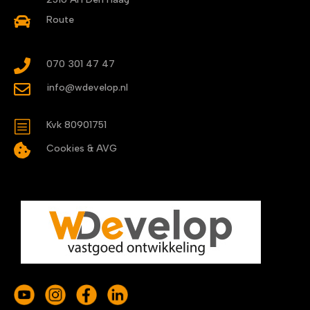

Route

070 301 47 47

info@wdevelop.nl
b
Kvk 80901751

Cookies & AVG