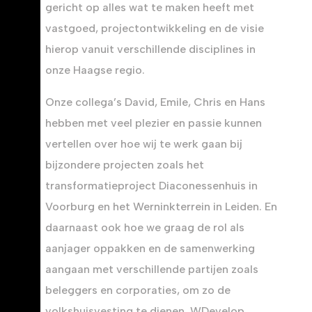
gericht op alles wat te maken heeft met
vastgoed, projectontwikkeling en de visie
hierop vanuit verschillende disciplines in
onze Haagse regio.
Onze collega’s David, Emile, Chris en Hans
hebben met veel plezier en passie kunnen
vertellen over hoe wij te werk gaan bij
bijzondere projecten zoals het
transformatieproject Diaconessenhuis in
Voorburg en het Werninkterrein in Leiden. En
daarnaast ook hoe we graag de rol als
aanjager oppakken en de samenwerking
aangaan met verschillende partijen zoals
beleggers en corporaties, om zo de
volkshuisvesting te dienen. WDevelop