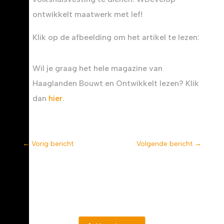
ontwikkelt maatwerk met lef!
Klik op de afbeelding om het artikel te lezen:
Wil je graag het hele magazine van
Haaglanden Bouwt en Ontwikkelt lezen? Klik
dan
hier
.
←
Vorig bericht
Volgende bericht
→