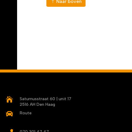
Naar nieuws
Naar boven

Saturnusstraat 60 | unit 17
2516 AH Den Haag

Route
070 301 47 47