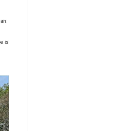
van
e is