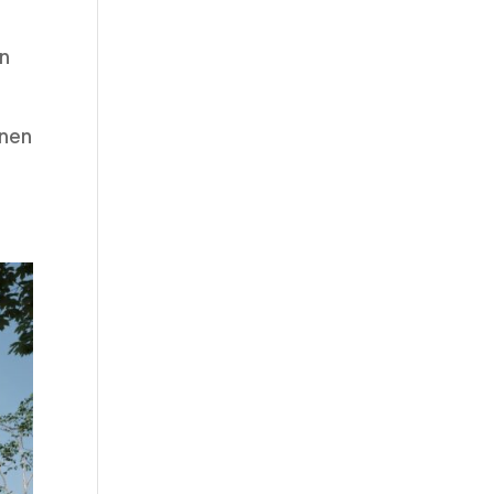
en
nnen