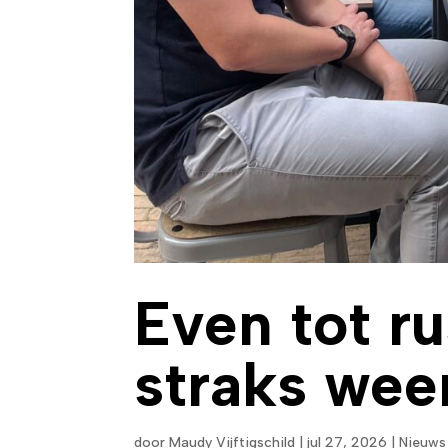
Even tot r
straks weer
door
Maudy Vijftigschild
|
jul 27, 2026
|
Nieuws